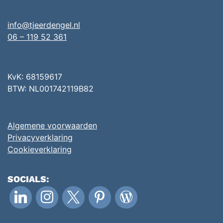
info@tjeerdengel.nl
06 – 119 52 361
KvK: 68159617
BTW: NL001742119B82
Algemene voorwaarden
Privacyverklaring
Cookieverklaring
SOCIALS:
linkedin
instagram
x
pinterest
wordpress