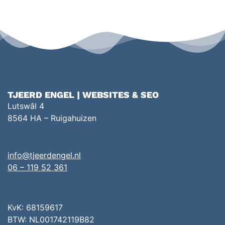
TJEERD ENGEL | WEBSITES & SEO
Lutswâl 4
8564 HA – Ruigahuizen
info@tjeerdengel.nl
06 – 119 52 361
KvK: 68159617
BTW: NL001742119B82