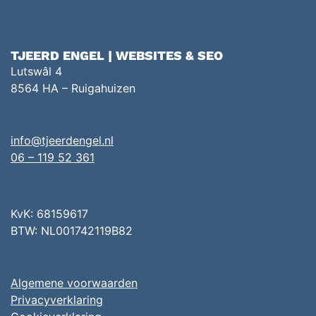
TJEERD ENGEL | WEBSITES & SEO
Lutswâl 4
8564 HA – Ruigahuizen
info@tjeerdengel.nl
06 – 119 52 361
KvK: 68159617
BTW: NL001742119B82
Algemene voorwaarden
Privacyverklaring