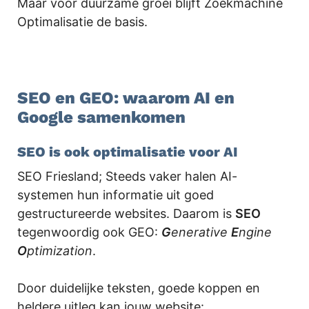
Maar voor duurzame groei blijft Zoekmachine
Optimalisatie de basis.
SEO en GEO: waarom AI en
Google samenkomen
SEO is ook optimalisatie voor AI
SEO Friesland; Steeds vaker halen AI-
systemen hun informatie uit goed
gestructureerde websites. Daarom is
SEO
tegenwoordig ook GEO:
G
enerative
E
ngine
O
ptimization
.
Door duidelijke teksten, goede koppen en
heldere uitleg kan jouw website: