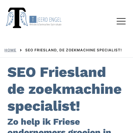
Skip
to
Toggl
content
menu
HOME
SEO FRIESLAND, DE ZOEKMACHINE SPECIALIST!
SEO Friesland
de zoekmachine
specialist!
Zo help ik Friese
ondernemers groeien in