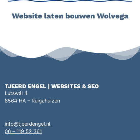
Website laten bouwen Wolvega
TJEERD ENGEL | WEBSITES & SEO
Lutswâl 4
8564 HA – Ruigahuizen
info@tjeerdengel.nl
06 – 119 52 361