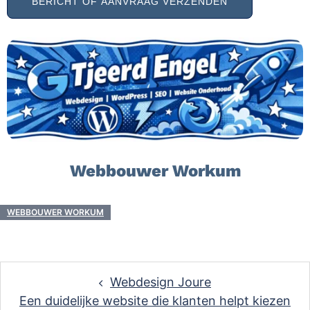
Webbouwer Workum
WEBBOUWER WORKUM
Post
Webdesign Joure
navigation
Een duidelijke website die klanten helpt kiezen