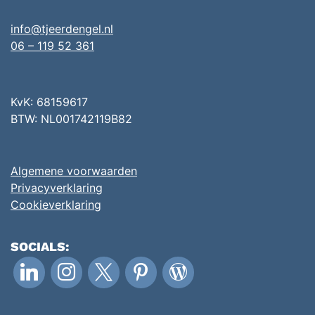
info@tjeerdengel.nl
06 – 119 52 361
KvK: 68159617
BTW: NL001742119B82
Algemene voorwaarden
Privacyverklaring
Cookieverklaring
SOCIALS:
linkedin
instagram
x
pinterest
wordpress