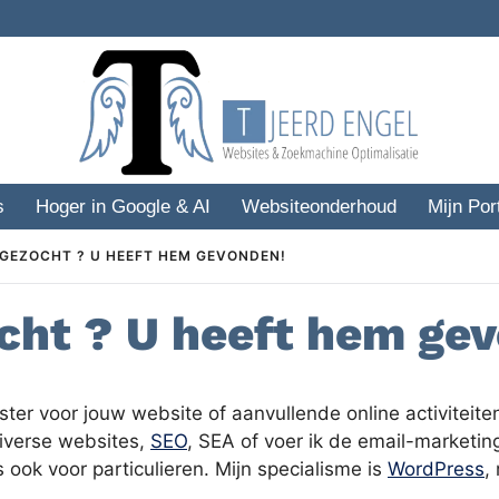
s
Hoger in Google & AI
Websiteonderhoud
Mijn Port
GEZOCHT ? U HEEFT HEM GEVONDEN!
ht ? U heeft hem ge
r voor jouw website of aanvullende online activiteiten?
diverse websites,
SEO
, SEA of voer ik de email-marketing
ook voor particulieren. Mijn specialisme is
WordPress
,