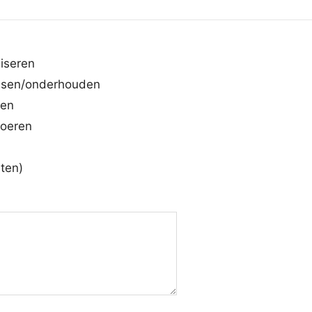
iseren
ssen/onderhouden
zen
voeren
hten)