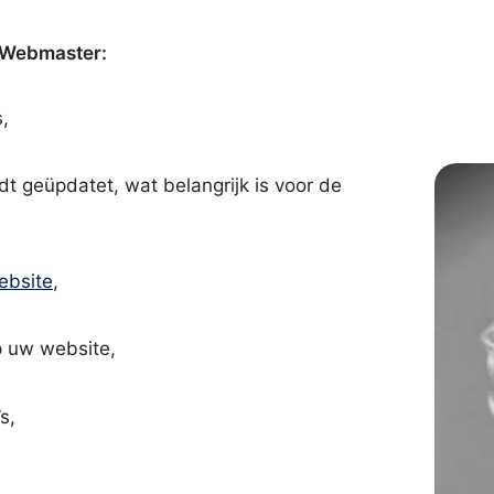
s Webmaster:
,
dt geüpdatet, wat belangrijk is voor de
ebsite
,
 uw website,
s,