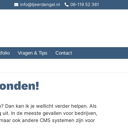
info@tjeerdengel.nl
06-119 52 361
.
.
folio
Vragen & Tips
Contact
vonden!
 Dan kan ik je wellicht verder helpen. Als
 uit. In de meeste gevallen voor bedrijven,
 maar ook andere CMS systemen zijn voor