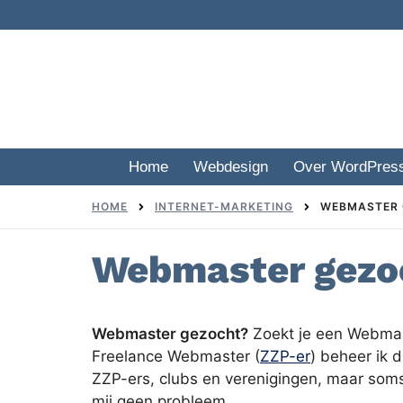
Skip
to
content
Home
Webdesign
Over WordPres
HOME
INTERNET-MARKETING
WEBMASTER 
Webmaster gezoc
Webmaster gezocht?
Zoekt je een Webmaste
Freelance Webmaster (
ZZP-er
) beheer ik 
ZZP-ers, clubs en verenigingen, maar soms 
mij geen probleem.