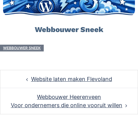
Webbouwer Sneek
WEBBOUWER SNEEK
Post
Website laten maken Flevoland
navigation
Webbouwer Heerenveen
Voor ondernemers die online vooruit willen