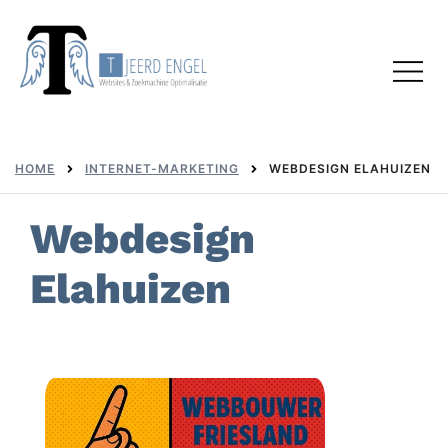
Skip
to
Toggl
content
menu
HOME
INTERNET-MARKETING
WEBDESIGN ELAHUIZEN
Webdesign
Elahuizen