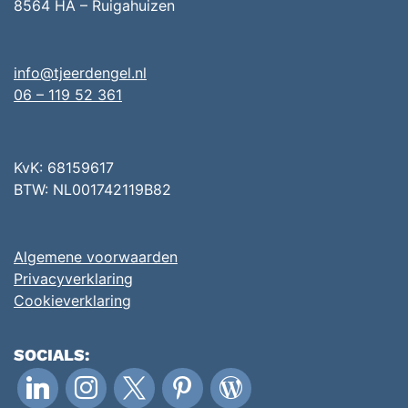
8564 HA – Ruigahuizen
info@tjeerdengel.nl
06 – 119 52 361
KvK: 68159617
BTW: NL001742119B82
Algemene voorwaarden
Privacyverklaring
Cookieverklaring
SOCIALS:
linkedin
instagram
x
pinterest
wordpress