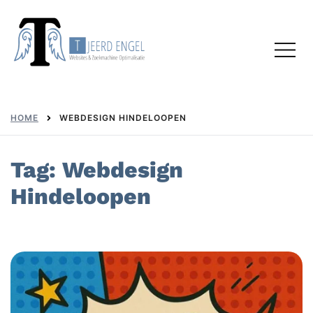
Skip
to
Toggl
content
menu
HOME
WEBDESIGN HINDELOOPEN
Tag:
Webdesign
Hindeloopen