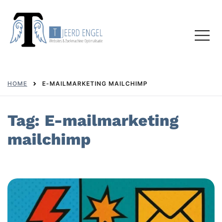
Skip
to
Toggl
content
menu
HOME
E-MAILMARKETING MAILCHIMP
Tag:
E-mailmarketing
mailchimp